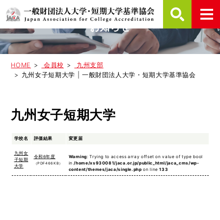
お知らせ
HOME
会員校
九州支部
九州女子短期大学 | 一般財団法人大学・短期大学基準協会
九州女子短期大学
学校名
評価結果
変更届
九州女
令和6年度
Warning
: Trying to access array offset on value of type bool
子短期
in
/home/xs930081/jaca.or.jp/public_html/jaca_cms/wp-
（PDF466KB）
大学
content/themes/jaca/single.php
on line
133