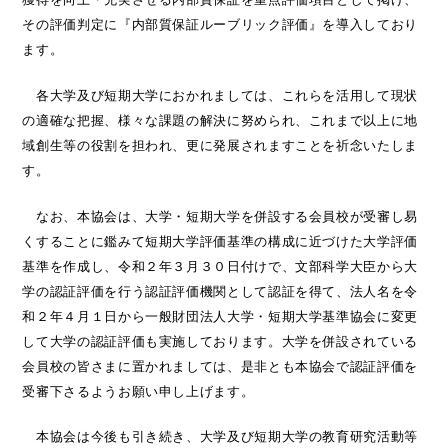
その評価判定に『内部質保証ルーブリック評価』を導入しており
ます。
各大学及び短期大学におかれましては、これらを活用して現状
の適確な把握、様々な課題の解決に努められ、これまで以上に地
域創生等の役割を担われ、更に発展されますことを祈念いたしま
す。
なお、本協会は、大学・短期大学を併設する会員校が受審し易
くすることに鑑みて短期大学評価基準の構成に近づけた大学評価
基準を作成し、令和２年３月３０日付けで、文部科学大臣から大
学の認証評価を行う認証評価機関として認証を得て、法人名を令
和２年４月１日から一般財団法人大学・短期大学基準協会に変更
して大学の認証評価も実施しております。大学を併設されている
会員校の皆さまに置かれましては、是非とも本協会で認証評価を
受審下さるようお願い申し上げます。
本協会は今後も引き続き、大学及び短期大学の教育研究活動等