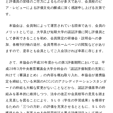
と評価員の皆様のご尽力によるものが多大であり、会員校のピ
ア・レビューによる評価文化の醸成に深く感謝申し上げる次第で
す。
本協会は、会員制によって運営されている団体であり、会員の
メリットとしては、大学及び短期大学の認証評価に関し評価員と
して参画できることを初め、会員限定の研修会・説明会への参
加、各種刊行物の送付、会員専用ホームページの閲覧などがあり
ますので、是非とも会員としてご入会頂ければ幸甚に存じます。
さて、本協会の平成30年度からの第3評価期間においては、平
成28年3月中央教育審議会大学分科会の「認証評価制度の充実に
向けて（審議まとめ）」の内容を概ね取り入れ、本協会が連携協
定を締結している米国のACCJCのアクレディテーションスタンダ
ードの枠組も大幅な変更がないことなどから、認証評価基準の枠
組みを基本的に維持しつつ、法令の改正や会員校等の意見を踏ま
え見直しを図ることにより、ＳＬＯ（学生の学習成果）を獲得す
るための「三つの方針」の評価を充実させるとともに、ＳＬＯの
獲得を向上・充実させる内部質保証を重点評価項目として掲げ、