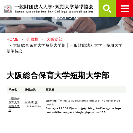
お知らせ
HOME
会員校
大阪支部
大阪総合保育大学短期大学部 | 一般財団法人大学・短期大学
基準協会
大阪総合保育大学短期大学部
学校名
評価結果
変更届
大阪総合
Warning
: Trying to access array offset on value of type
保育大学
令和4年度
bool in
短期大学
（PDF466KB）
/home/xs930081/jaca.or.jp/public_html/jaca_cms/wp-
部
content/themes/jaca/single.php
on line
133