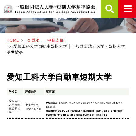
お知らせ
HOME
会員校
中部支部
愛知工科大学自動車短期大学 | 一般財団法人大学・短期大学
基準協会
愛知工科大学自動車短期大学
学校名
評価結果
変更届
愛知工科
Warning
: Trying to access array offset on value of type
大学自動
令和4年度
bool in
車短期大
（PDF452KB）
/home/xs930081/jaca.or.jp/public_html/jaca_cms/wp-
学
content/themes/jaca/single.php
on line
133