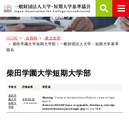
お知らせ
HOME
会員校
東北支部
柴田学園大学短期大学部 | 一般財団法人大学・短期大学基準
協会
柴田学園大学短期大学部
学校名
評価結果
変更届
柴田学
Warning
: Trying to access array offset on value of type
園大学
令和5年度
bool in
短期大
（PDF465KB）
/home/xs930081/jaca.or.jp/public_html/jaca_cms/wp-
学部
content/themes/jaca/single.php
on line
133