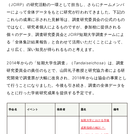
（JCIRP）の研究活動の一環として担当し、さらにチームメンバ
ーによって全体データをもとに研究が行われてきました。下記の
これらの成果に示された見解等は、調査研究委員会の公式のもの
ではなく、研究者個人によるものですが、参加校に提供される
個々のデータ、調査研究委員会とJCIRP短期大学調査チームによ
る「全体集計結果報告」と合わせて活用いただくことによって、
より広く、深い知見が得られるものと考えます。
2014年からの「短期大学生調査」（
Tandaiseichosa
）は、調査
研究委員会の責任のもとで、山田礼子教授と研究協力者による研
究開発で調査票が大幅に改良され、2018年からは協会の事業とし
て行うことになりました。今後も引き続き、調査の全体データを
もとに行った学術研究成果を提供する予定です。
学会名
イベント
発表者
題名
備考
短期大学における学修
－
成果指標の検討