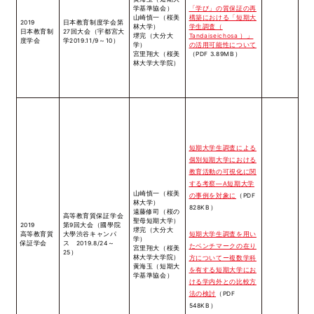
学基準協会）
「学び」の質保証の再
山崎慎一（桜美
構築における「短期大
2019
日本教育制度学会第
林大学）
学生調査（
日本教育制
27回大会（宇都宮大
堺完（大分大
Tandaiseichosa ）」
度学会
学2019.11/9～10）
学）
の活用可能性について
宮里翔大（桜美
（PDF 3.89MB）
林大学大学院）
短期大学生調査による
個別短期大学における
教育活動の可視化に関
する考察―A短期大学
山崎慎一（桜美
の事例を対象に
（PDF
林大学）
828KB）
遠藤修司（桜の
高等教育質保証学会
聖母短期大学）
2019
第9回大会（國學院
堺完（大分大
短期大学生調査を用い
高等教育質
大學渋谷キャンパ
学）
保証学会
ス 2019.8/24～
たベンチマークの在り
宮里翔大（桜美
25）
林大学大学院）
方についてー複数学科
黄海玉（短期大
を有する短期大学にお
学基準協会）
ける学内外との比較方
法の検討
（PDF
548KB）