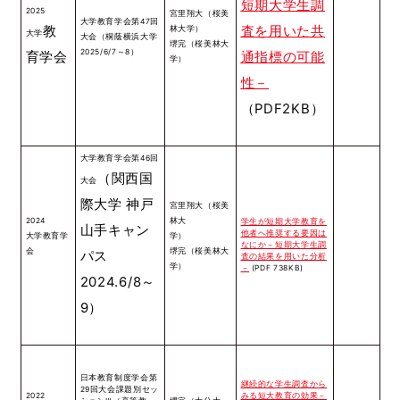
短期大学生調
2025
宮里翔大（桜美
大学教育学会第47回
教
査を用いた共
林大学）
大学
大会（桐蔭横浜大学
堺完（桜美林大
2025/6/7～8）
育学会
通指標の可能
学）
性－
（PDF2KB）
大学教育学会第46回
（関西国
大会
際大学 神戸
宮里翔大（桜美
2024
林大
学生が短期大学教育を
山手キャン
他者へ推奨する要因は
大学教育学
学）
なにか－短期大学生調
会
堺完（桜美林大
パス
査の結果を用いた分析
学）
－
(PDF 738KB)
2024.6/8～
9）
日本教育制度学会第
継続的な学生調査から
29回大会課題別セッ
2022
みる短大教育の効果－