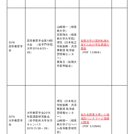
山崎慎一（桜美
林大学）
宮里翔大（桜美
林大学大学院）
高等教育学会第19回
短期大学の質的転換を
2016
堺完（日本私立
大会 （追手門学院
促すための学生調査の
高等教育学
学校振興・共済
大学2016.6/25～
開発
会
事業団 私学経
26）
（PDF 1.03MB）
営情報センタ
ー）
黄海玉（短期大
学基準協会）
堺完（日本私立
学校振興・共済
事業団 私学経
大学教育学会2015
営情報センタ
短大生調査を用いた地
2015
年度課題研究集会
ー）
域別ベンチマーク指標
大学教育学
（岩手医科大学矢巾
山崎慎一（桜美
の開発
会
キャンパス
林大学グローバ
（PDF 3.02MB)
2015.11/28～29）
ル高等教育研究
所）