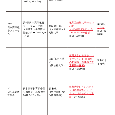
大学 大学院）
2012.8/25～26）
第5回日中高等教育
教育系短期大学のイン
2011
英語版は
フォーラム（中国
相原 総一郎
パクト
日中高等教
こちら
大連理工大学国際会
（大阪薫英女子
－I-E-Oモデルによる
育フォーラ
(PDF 35
議センター 2011.9/9
短期大学）
JJCSS2009の分析－
ム
0KB)
～10）
(PDF 509KB)
短期大学におけるエン
山田 礼子・堺
ゲージメント-短大生
連名によ
完
の充実感・効能感の規
る発表
（同志社大学）
定要因の探索-
(PDF 1.28MB)
短期大学のインパクト
2011
日本高等教育学会第
森 利枝
-JJCSS2009より- (1)
日本高等教
14回大会（名城大学
（大学評価･学
カレッジチョイスと進
育学会
2011.5/28～29）
位授与機構）
路
(PDF 423KB)