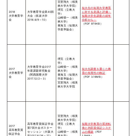
宮里翔大（桜美
林大学大学院）
短大生の短期大学教育
堺完（立教大
2018
大学教育学会第40回
に対する意識と評価－
学）
大学教育学
大会（筑波大学
短期大学生調査の経年
山崎慎一（桜美
会
2018.6/9～10）
分析から－
林大学）
（PDF 979KB）
黄海玉（短期大
学基準協会）
堺完（立教大
学）
大学教育学会2017
山崎慎一（桜美
2017
短大生調査を通じた教
年度課題研究集会
林大学）
大学教育学
育の有用性の検証
（関西国際大学
黄海玉（短期大
会
（PDF 3.16MB）
2017.12/2～3）
学基準協会）
宮里翔大（桜美
林大学大学院
宮里翔大（桜美
林大学大学院）
高等教育質保証学会
堺完（立教大
短期大学教育の質的転
2017
第7回大会ポスター
学）
換と内部質保証システ
高等教育質
セッション（大阪大
山崎慎一（桜美
ムの構築
（PDF
保証学会
学2017.8/26～27）
林大学）
1.5MB）