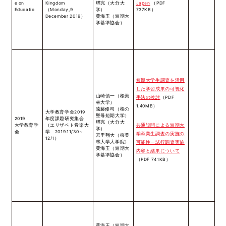
e on
Kingdom
堺完（大分大
Japan
（PDF
Educatio
（Monday,9
学）
737KB）
December 2019）
黄海玉（短期大
学基準協会）
短期大学生調査を活用
した学習成果の可視化
山崎慎一（桜美
手法の検討
（PDF
林大学）
1.40MB）
遠藤修司（桜の
大学教育学会2019
聖母短期大学）
2019
年度課題研究集会
堺完（大分大
共通設問による短期大
大学教育学
（エリザベト音楽大
学）
会
学 2019.11/30～
学卒業生調査の実施の
宮里翔大（桜美
12/1）
林大学大学院）
可能性ー試行調査実施
黄海玉（短期大
内容と結果について
学基準協会）
（PDF 741KB）
黄海玉（短期大