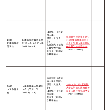
山崎慎一（桜美
林大学）
短期大学生調査を用い
堺完（大分大
2019
日本高等教育学会第
た5年間の経年分析か
学）
日本高等教
22回大会（金沢大学
ら見た短期大学の現状
宮里翔大（桜美
育学会
2019.6/8～9）
―分野別の考察から
林大学大学院）
（PDF 1.27MB）
黄海玉（短期大
学基準協会）
宮里翔大（桜美
林大学大学院）
堺完（大分大
2014・2018年度短期
2019
大学教育学会第41回
学）
大学生調査の比較分析
大学教育学
大会（玉川大学
山崎慎一（桜美
による経年変化の考察
会
2019.6/1～2）
林大学）
（PDF 1.23MB）
黄海玉（短期大
学基準協会）