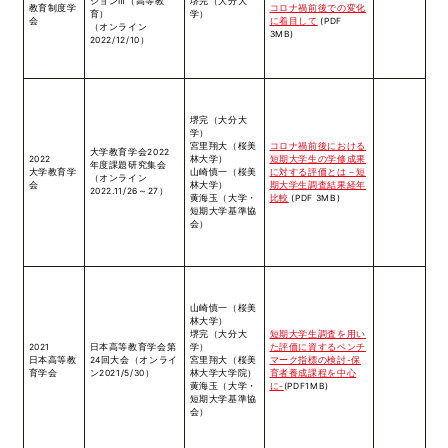
ションⅢ（高等教
堺完（大分大
教育制度学
コロナ禍前後での変化
育）
学）
会
に着目して
(PDF
（オンライン
3MB)
2022/12/10）
堺完（大分大
学）
宮里翔大（桜美
コロナ禍前後における
大学教育学会2022
2022
林大学）
短期大学生の学修成果
年度課題研究集会
大学教育学
山崎慎一（桜美
に対する評価とは－短
（オンライン
会
林大学）
期大学生調査結果経年
2022.11/26～27）
黄海玉（大学・
比較
(PDF 3MB)
短期大学基準協
会）
山崎慎一（桜美
林大学）
堺完（大分大
短期大学生調査を用い
2021
日本高等教育学会第
学）
た評価に資するベンチ
日本高等教
24回大会（オンライ
宮里翔大（桜美
マーク指標の検討-保
育学会
ン2021/5/30）
林大学大学院）
育者養成課程を中心
黄海玉（大学・
に-
(PDF1MB)
短期大学基準協
会）