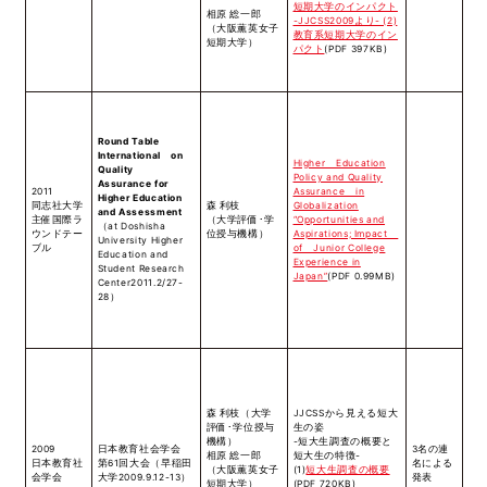
短期大学のインパクト
相原 総一郎
-JJCSS2009より- (2)
（大阪薫英女子
教育系短期大学のイン
短期大学）
パクト
(PDF 397KB)
Round Table
International on
Higher Education
Quality
Policy and Quality
Assurance for
2011
Assurance in
Higher Education
同志社大学
森 利枝
Globalization
and Assessment
主催国際ラ
（大学評価･学
“Opportunities and
（at Doshisha
ウンドテー
位授与機構）
Aspirations; Impact
University Higher
ブル
of Junior College
Education and
Experience in
Student Research
Japan”
(PDF 0.99MB)
Center2011.2/27-
28）
森 利枝（大学
JJCSSから見える短大
評価･学位授与
生の姿
機構）
-短大生調査の概要と
2009
日本教育社会学会
3名の連
相原 総一郎
短大生の特徴-
日本教育社
第61回大会（早稲田
名による
（大阪薫英女子
(1)
短大生調査の概要
会学会
大学2009.9.12-13）
発表
短期大学）
(PDF 720KB)