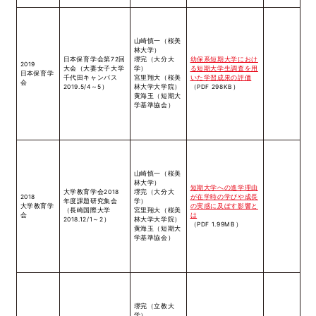
山崎慎一（桜美
林大学）
日本保育学会第72回
堺完（大分大
幼保系短期大学におけ
2019
大会（大妻女子大学
学）
る短期大学生調査を用
日本保育学
千代田キャンパス
宮里翔大（桜美
いた学習成果の評価
会
2019.5/4～5）
林大学大学院）
（PDF 298KB）
黄海玉（短期大
学基準協会）
山崎慎一（桜美
林大学）
短期大学への進学理由
大学教育学会2018
堺完（大分大
2018
が在学時の学びや成長
年度課題研究集会
学）
大学教育学
の実感に及ぼす影響と
（長崎国際大学
宮里翔大（桜美
会
は
2018.12/1～2）
林大学大学院）
（PDF 1.99MB）
黄海玉（短期大
学基準協会）
堺完（立教大
学）