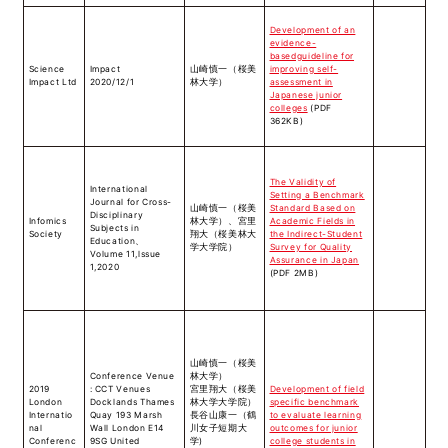
Development of an
evidence-
basedguideline for
Science
Impact
山崎慎一（桜美
improving self-
Impact Ltd
2020/12/1
林大学）
assessment in
Japanese junior
colleges
(PDF
362KB)
The Validity of
International
Setting a Benchmark
Journal for Cross-
山崎慎一（桜美
Standard Based on
Disciplinary
Infomics
林大学）、宮里
Academic Fields in
Subjects in
Society
翔大（桜美林大
the Indirect-Student
Education、
学大学院）
Survey for Quality
Volume 11,lssue
Assurance in Japan
1,2020
(PDF 2MB)
山崎慎一（桜美
Conference Venue
林大学）
2019
: CCT Venues
宮里翔大（桜美
Development of field
London
Docklands Thames
林大学大学院）
specific benchmark
Internatio
Quay 193 Marsh
長谷山康一（鶴
to evaluate learning
nal
Wall London E14
川女子短期大
outcomes for junior
Conferenc
9SG United
学)
college students in