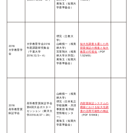
黄海玉（短期大
学基準協会）
堺完（立教大
学）
大学教育学会2016
山崎慎一（桜美
短大生調査を通じた内
2016
年度課題研究集会
林大学）
部質保証の推進と短大
大学教育学
（千葉大学
宮里翔大（桜美
教育の可視化
（PDF
会
2016.12/3～4）
林大学大学院）
1.52MB）
黄海玉（短期大
学基準協会）
山崎慎一（桜美
林大学）
堺完（日本私立
高等教育質保証学会
内部質保証システムの
2016
学校振興・共済
第6回大会ポスター
構築における短大生調
高等教育質
事業団 私学経
セッション（東洋大
査の活用可能性の検証
保証学会
営情報センタ
学2016.8/27～28）
（PDF 519KB）
ー）
黄海玉（短期大
学基準協会）