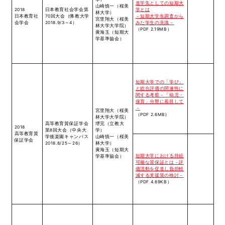
進学先としての短期大
山崎慎一（桜美
2018
日本教育社会学会第
学とは
林大学）
日本教育社
70回大会（佛教大学
－短期大学生調査から
宮里翔大（桜美
会学会
2018.9/3～4）
みた学生の意識－
林大学大学院）
（PDF 2.19MB）
黄海玉（短期大
学基準協会）
短期大学での「学び」
と総合評価の関連性に
関する考察－「幼児・
保育」分野に着目して
－
宮里翔大（桜美
（PDF 2.6MB)
林大学大学院）
高等教育質保証学会
堺完（立教大
2018
第8回大会（中央大
学）
高等教育質
学後楽園キャンパス
山崎慎一（桜美
保証学会
2018.8/25～26）
林大学）
黄海玉（短期大
短期大学における持続
学基準協会）
可能な質保証とは－評
価活動を促進し負担軽
減する支援策の検討－
（PDF 4.69KB）