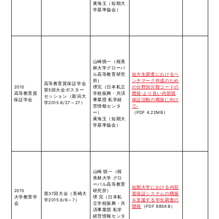
黄海玉（短期大
学基準協会）
山崎慎一（桜美
林大学グローバ
ル高等教育研究
短大生調査におけるベ
所）
ンチマーク作成のため
高等教育質保証学会
2015
堺完（日本私立
の分野別分類コードの
第5回大会ポスター
高等教育質
学校振興・共済
開発‐より良い内部質
セッション（新潟大
保証学会
事業団 私学経
保証活動の構築に向け
学2015.8/27～27）
営情報センタ
て‐
ー）
（PDF 4.22MB)
黄海玉（短期大
学基準協会）
山崎 慎一（桜
美林大学 グロ
ーバル高等教育
短期大学における内部
2015
研究所）
第37回大会（長崎大
質保証システムの構築
大学教育学
堺 完（日本私
学2015.6/6～7）
を支援する学生調査の
会
立学校振興・共
開発
（PDF 885KB）
済事業団 私学
経営情報センタ