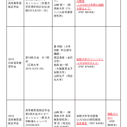
ー）
の開発
高等教育質
セッション（京都大
山崎 慎一（桜
-JJCSSの5年間の経験
保証学会
学百周年時計台記念
美林大学 グロ
を踏まえて-
館2013.8/24～25）
ーバル高等教育
（PDF 983KB)
研究所）
森 利枝（大学
評価･学位授与
機構）
第16回大会 Ⅲ-1部
渡辺達雄（金沢
2013
短期大学のインパクト
会
大学）
日本高等教
-JJCSS2012より-
（広島大学
相原 総一郎
育学会
（PDF 876KB)
2013.5/25-26）
（大阪薫英女子
短期大学）
山田礼子（同志
社大学）
高等教育質保証学会
山崎 慎一（桜
第2回大会ポスター
掲載ポス
2012
美林大学 高等
短期大学学生調査
セッション（東京大
ター
高等教育質
教育研究所）
(JJCSS)の研究開発
学駒場キャンパス
（PDF
保証学会
堺 完（同志社
発表要旨
（PDF 84KB)
21KOMCEE
968KB)