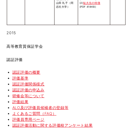
山田 礼子（同
(2)
短大生の特徴
志社大学）
(PDF 418KB)
2015
高等教育質保証学会
認証評価
認証評価の概要
評価基準
認証評価関係様式
認証評価の申込み
研修会等について
評価結果
ALO及び評価員候補者の登録等
よくあるご質問（FAQ）
評価員専用ページ
認証評価活動に関する評価校アンケート結果