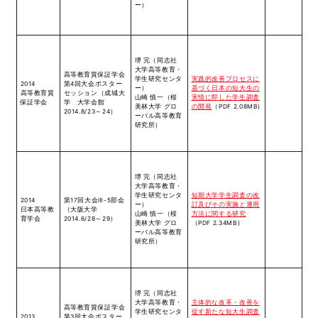
ー）
堺 完（同志社
大学高等教育・
高等教育質保証学会
学生研究センタ
実践的改善プロセスに
2014
第4回大会ポスター
ー）
基づく日本の短大生の
高等教育質
セッション（成城大
山崎 慎一（桜
実情に即した学生調査
保証学会
学 大学会館
美林大学 グロ
の開発
（PDF 2.08MB)
2014.8/23～24）
ーバル高等教育
研究所）
堺 完（同志社
大学高等教育・
学生研究センタ
短期大学学生調査の改
2014
第17回大会Ⅲ-5部会
ー）
訂及びその実施と運用
日本高等教
（大阪大学
山崎 慎一（桜
方法に関する研究
育学会
2014.6/28～29）
美林大学 グロ
（PDF 2.34MB)
ーバル高等教育
研究所）
堺 完（同志社
大学高等教育・
主体的な改革・改善を
高等教育質保証学会
学生研究センタ
促す新たな短大生調査
2013
第3回大会ポスター