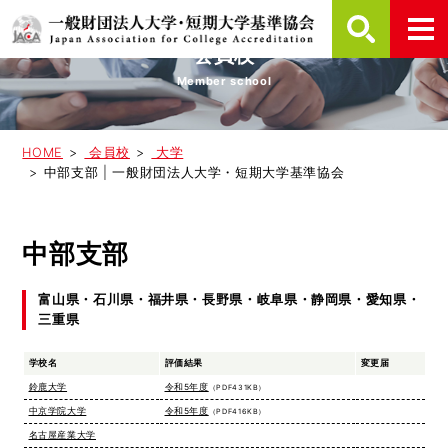
会員校
Member school
HOME
会員校
大学
中部支部 | 一般財団法人大学・短期大学基準協会
中部支部
富山県・石川県・福井県・長野県・岐阜県・静岡県・愛知県・
三重県
学校名
評価結果
変更届
鈴鹿大学
令和5年度
（PDF431KB）
中京学院大学
令和5年度
（PDF416KB）
名古屋産業大学