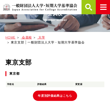
会員校
Member school
HOME
会員校
大学
東京支部 | 一般財団法人大学・短期大学基準協会
東京支部
東京都
学校名
評価結果
変更届
年度別評価結果はこちら