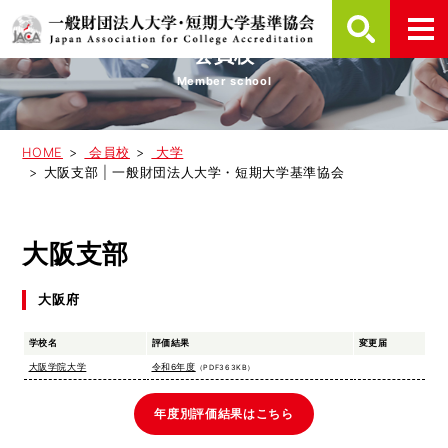
会員校
Member school
HOME
会員校
大学
大阪支部 | 一般財団法人大学・短期大学基準協会
大阪支部
大阪府
学校名
評価結果
変更届
大阪学院大学
令和6年度
（PDF363KB）
年度別評価結果はこちら